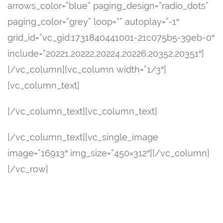
arrows_color=”blue” paging_design=”radio_dots”
paging_color=”grey” loop=”” autoplay=”-1″
grid_id=”vc_gid:1731840441001-21c075b5-39eb-0″
include=”20221,20222,20224,20226,20352,20351″]
[/vc_column][vc_column width=”1/3″]
[vc_column_text]
[/vc_column_text][vc_column_text]
[/vc_column_text][vc_single_image
image=”16913″ img_size=”450×312″][/vc_column]
[/vc_row]