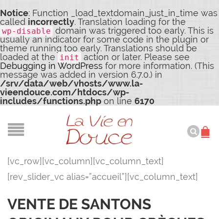
Notice
: Function _load_textdomain_just_in_time was
called
incorrectly
. Translation loading for the
domain was triggered too early. This is
wp-disable
usually an indicator for some code in the plugin or
theme running too early. Translations should be
loaded at the
action or later. Please see
init
Debugging in WordPress
for more information. (This
message was added in version 6.7.0.) in
/srv/data/web/vhosts/www.la-
vieendouce.com/htdocs/wp-
includes/functions.php
on line
6170
[vc_row][vc_column][vc_column_text]
[rev_slider_vc alias=”accueil”][vc_column_text]
VENTE DE SANTONS