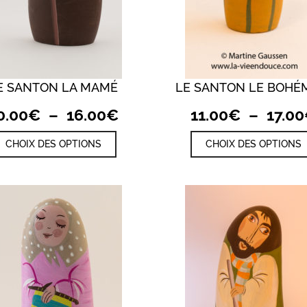
E SANTON LA MAMÉ
LE SANTON LE BOHÉ
QUICK VIEW
QUICK VIEW
Plage
0.00
€
–
16.00
€
11.00
€
–
17.00
de
Ce
CHOIX DES OPTIONS
CHOIX DES OPTIONS
prix :
produit
a
10.00€
plusieurs
à
variations.
Les
16.00€
options
peuvent
être
choisies
sur
la
page
du