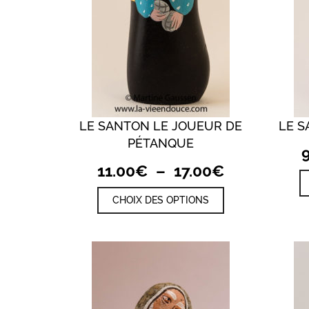
produit
LE SANTON LE JOUEUR DE
LE S
QUICK VIEW
PÉTANQUE
Plage
11.00
€
–
17.00
€
de
Ce
CHOIX DES OPTIONS
prix :
produit
a
11.00€
plusieurs
à
variations.
17.00€
Les
options
peuvent
être
choisies