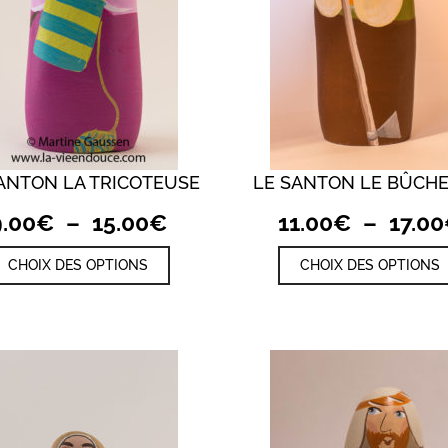
produit
ANTON LA TRICOTEUSE
LE SANTON LE BÛCH
QUICK VIEW
QUICK VIEW
Plage
9.00
€
–
15.00
€
11.00
€
–
17.00
de
Ce
CHOIX DES OPTIONS
CHOIX DES OPTIONS
prix :
produit
a
9.00€
plusieurs
à
variations.
15.00€
Les
options
peuvent
être
choisies
sur