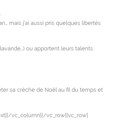
.
… mais j’ai aussi pris quelques libertés
lavande…) ou apportent leurs talents
er sa crèche de Noël au fil du temps et
ext][/vc_column][/vc_row][vc_row]