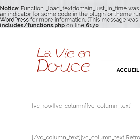
Notice
: Function _load_textdomain_just_in_time was
an indicator for some code in the plugin or theme ru
WordPress
for more information. (This message was a
includes/functions.php
on line
6170
ACCUEIL
[vc_row][vc_column][vc_column_text]
[/vc_column_text][vc_column_text]Retrou