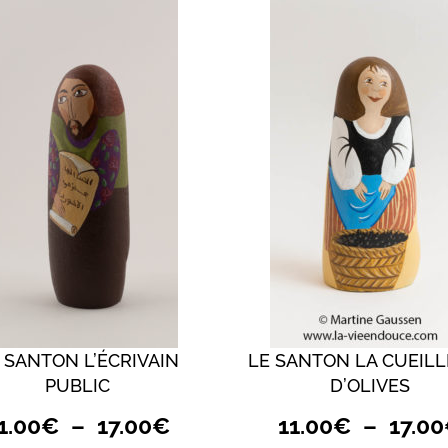
 SANTON L’ÉCRIVAIN
LE SANTON LA CUEIL
QUICK VIEW
QUICK VIEW
PUBLIC
D’OLIVES
Plage
1.00
€
–
17.00
€
11.00
€
–
17.00