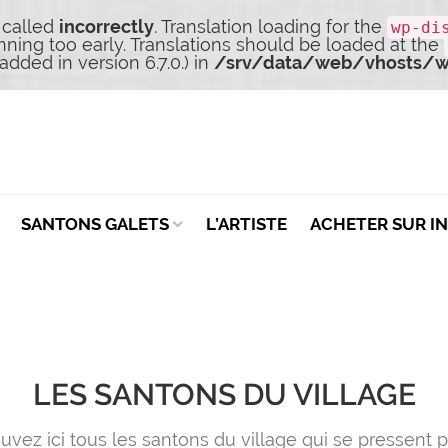
 called
incorrectly
. Translation loading for the
wp-di
nning too early. Translations should be loaded at the
dded in version 6.7.0.) in
/srv/data/web/vhosts/w
SANTONS GALETS
L’ARTISTE
ACHETER SUR I
LES SANTONS DU VILLAGE
vez ici tous les santons du village qui se pressent 