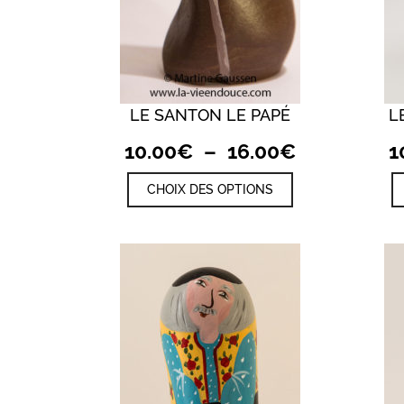
LE SANTON LE PAPÉ
L
QUICK VIEW
Plage
10.00
€
–
16.00
€
1
de
Ce
CHOIX DES OPTIONS
prix :
produit
a
10.00€
plusieurs
à
variations.
Les
16.00€
options
peuvent
être
choisies
sur
la
page
du