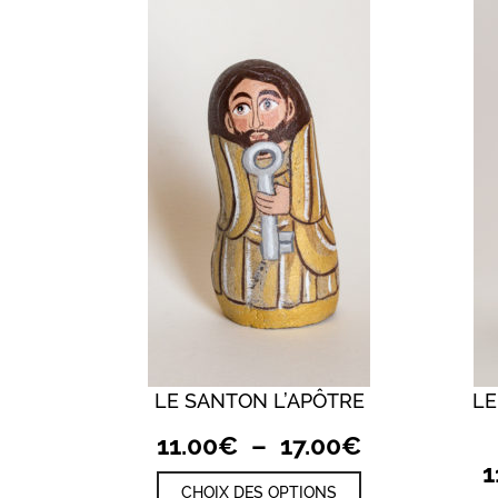
LE SANTON L’APÔTRE
LE
QUICK VIEW
Plage
11.00
€
–
17.00
€
de
1
Ce
CHOIX DES OPTIONS