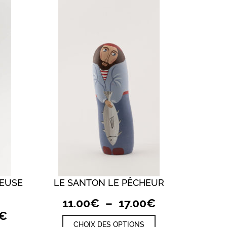
LEUSE
LE SANTON LE PÊCHEUR
QUICK VIEW
Plage
11.00
€
–
17.00
€
Plage
de
€
Ce
CHOIX DES OPTIONS