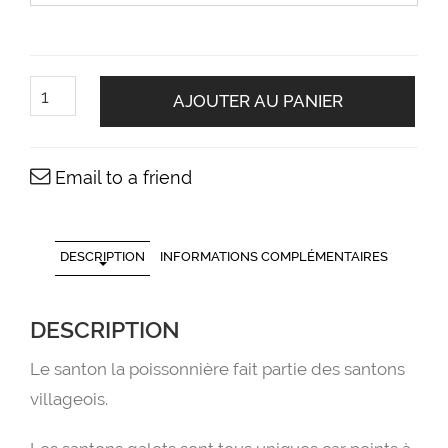
quantité
de
AJOUTER AU PANIER
Le
santon
la
poissonnière
Email to a friend
DESCRIPTION
INFORMATIONS COMPLÉMENTAIRES
DESCRIPTION
Le santon la poissonnière fait partie des santons
villageois.