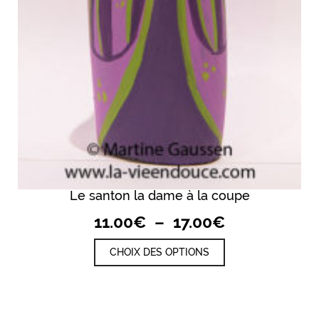
Le santon la dame à la coupe
Plage
11.00
€
–
17.00
€
de
Ce
CHOIX DES OPTIONS
prix :
produit
a
11.00€
plusieurs
à
variations.
17.00€
Les