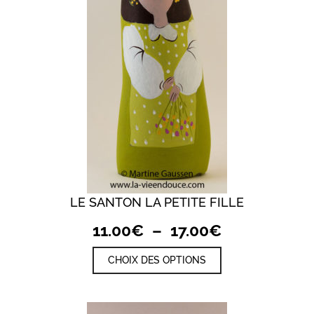
être
choisies
sur
la
page
du
produit
LE SANTON LA PETITE FILLE
Plage
11.00
€
–
17.00
€
de
Ce
CHOIX DES OPTIONS
prix :
produit
a
11.00€
plusieurs
à
variations.