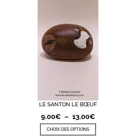
17.00€
Les
options
peuvent
être
choisies
sur
la
page
du
produit
LE SANTON LE BŒUF
Plage
9.00
€
–
13.00
€
de
Ce
CHOIX DES OPTIONS
prix :
produit