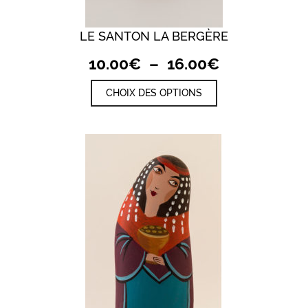
LE SANTON LA BERGÈRE
Plage
10.00
€
–
16.00
€
de
Ce
CHOIX DES OPTIONS
prix :
produit
a
10.00€
plusieurs
à
variations.
Les
16.00€
options
peuvent
être
choisies
sur
la
page
du
produit