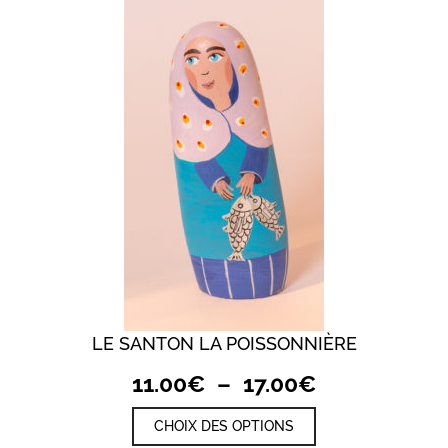
15.00€
Les
options
peuvent
être
choisies
sur
la
page
du
produit
LE SANTON LA POISSONNIÈRE
Plage
11.00
€
–
17.00
€
de
Ce
CHOIX DES OPTIONS
prix :
produit