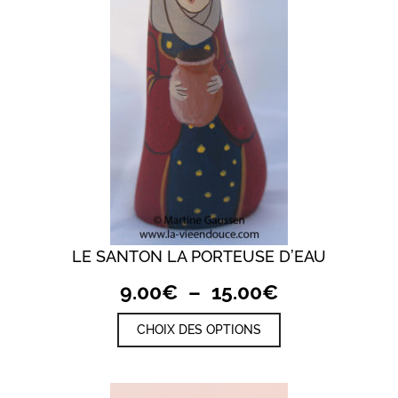
être
choisies
sur
la
page
du
produit
LE SANTON LA PORTEUSE D’EAU
Plage
9.00
€
–
15.00
€
de
Ce
CHOIX DES OPTIONS
prix :
produit
a
9.00€
plusieurs
à
variations.