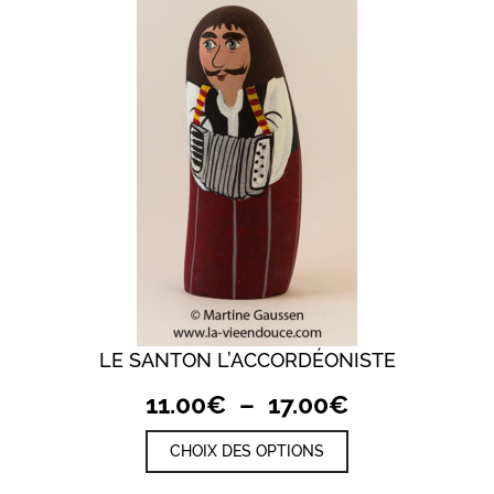
options
peuvent
être
choisies
sur
la
page
du
produit
LE SANTON L’ACCORDÉONISTE
Plage
11.00
€
–
17.00
€
de
Ce
CHOIX DES OPTIONS
prix :
produit
a
11.00€