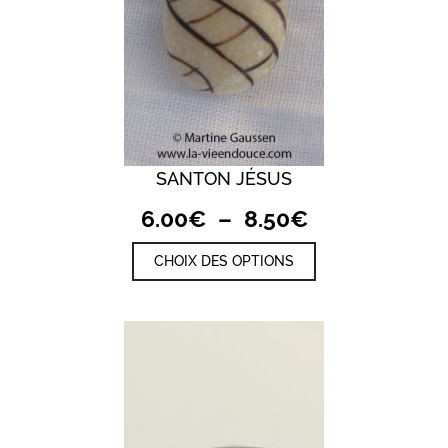
SANTON JÉSUS
Plage
6.00
€
–
8.50
€
de
Ce
CHOIX DES OPTIONS
prix :
produit
a
6.00€
plusieurs
à
variations.
8.50€
Les
options
peuvent
être
choisies
sur
la