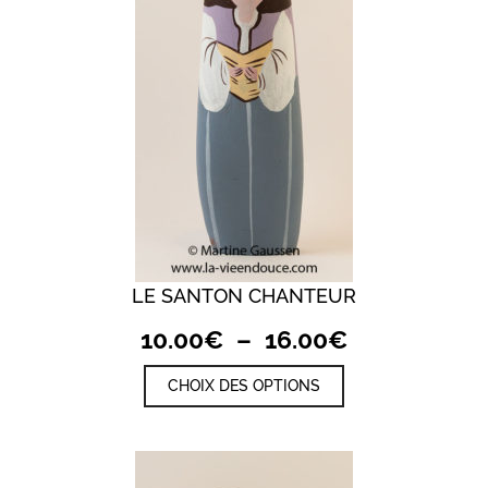
choisies
sur
la
page
du
produit
LE SANTON CHANTEUR
Plage
10.00
€
–
16.00
€
de
Ce
CHOIX DES OPTIONS
prix :
produit
a
10.00€
plusieurs
à
variations.
Les
16.00€