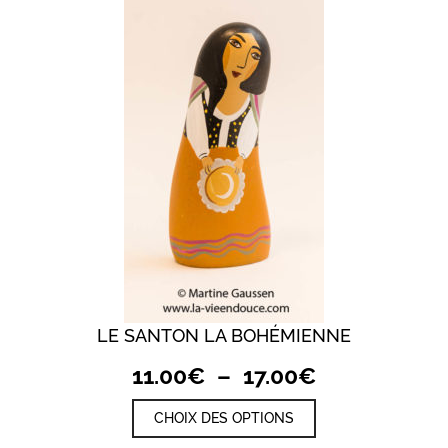
options
peuvent
être
choisies
sur
la
page
du
produit
LE SANTON LA BOHÉMIENNE
Plage
11.00
€
–
17.00
€
de
Ce
CHOIX DES OPTIONS
prix :
produit
a