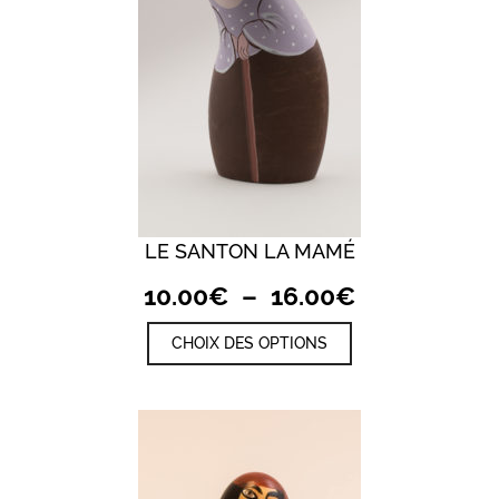
page
du
produit
LE SANTON LA MAMÉ
Plage
10.00
€
–
16.00
€
de
Ce
CHOIX DES OPTIONS
prix :
produit
a
10.00€
plusieurs
à
variations.
Les
16.00€
options
peuvent
être