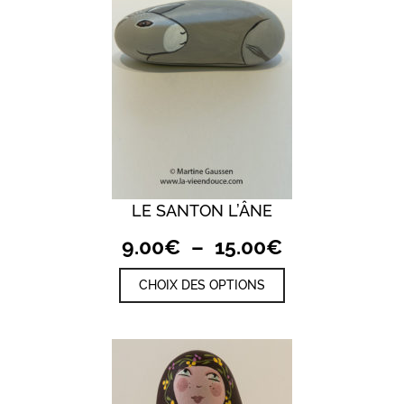
page
du
produit
LE SANTON L’ÂNE
Plage
9.00
€
–
15.00
€
de
Ce
CHOIX DES OPTIONS
prix :
produit
a
9.00€
plusieurs
à
variations.
15.00€
Les
options
peuvent