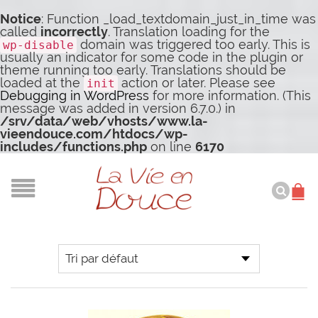
Notice
: Function _load_textdomain_just_in_time was
called
incorrectly
. Translation loading for the
domain was triggered too early. This is
wp-disable
usually an indicator for some code in the plugin or
theme running too early. Translations should be
loaded at the
action or later. Please see
init
Debugging in WordPress
for more information. (This
message was added in version 6.7.0.) in
/srv/data/web/vhosts/www.la-
vieendouce.com/htdocs/wp-
includes/functions.php
on line
6170