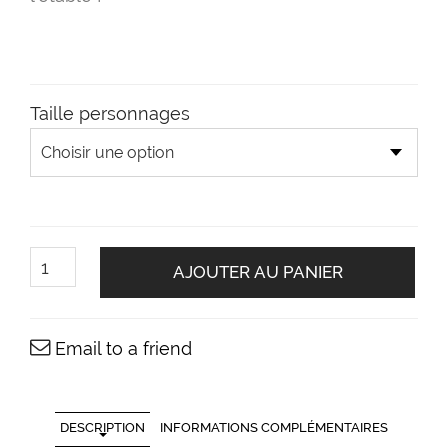
Taille personnages
quantité
de
AJOUTER AU PANIER
Le
santon
l'âne
Email to a friend
DESCRIPTION
INFORMATIONS COMPLÉMENTAIRES