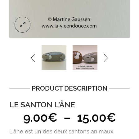
PRODUCT DESCRIPTION
LE SANTON L’ÂNE
Pla
9.00
€
–
15.00
€
de
L’âne est un des deux santons animaux