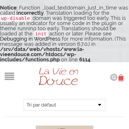
Notice
: Function _load_textdomain_just_in_time was
called
incorrectly
. Translation loading for the
domain was triggered too early. This is
wp-disable
usually an indicator for some code in the plugin or
theme running too early. Translations should be
loaded at the
action or later. Please see
init
Debugging in WordPress
for more information. (This
message was added in version 6.7.0.) in
/srv/data/web/vhosts/www.la-
vieendouce.com/htdocs/wp-
includes/functions.php
on line
6114