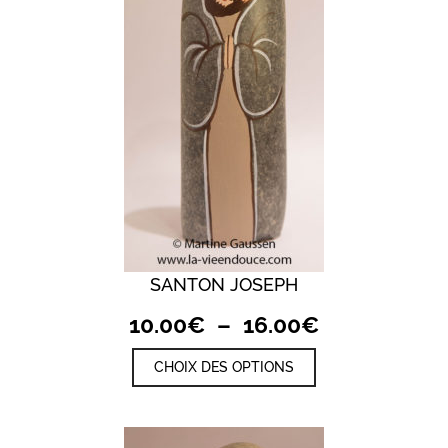
choisies
sur
la
page
du
produit
SANTON JOSEPH
Plage
10.00
€
–
16.00
€
de
Ce
CHOIX DES OPTIONS
prix :
produit
a
10.00€
plusieurs
à
variations.
Les