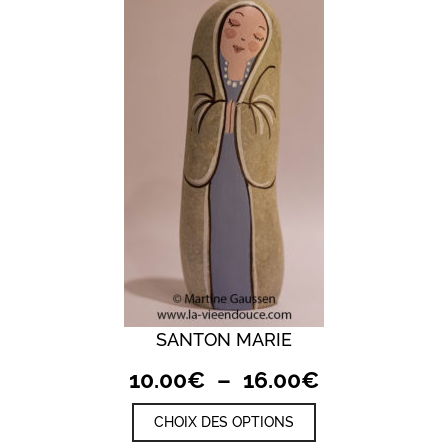
16.00€
options
peuvent
être
choisies
sur
la
page
du
produit
SANTON MARIE
Plage
10.00
€
–
16.00
€
de
Ce
CHOIX DES OPTIONS
prix :
produit
a