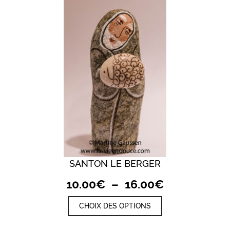
peuvent
être
choisies
sur
la
page
du
produit
SANTON LE BERGER
Plage
10.00
€
–
16.00
€
de
Ce
CHOIX DES OPTIONS
prix :
produit
a
10.00€
plusieurs