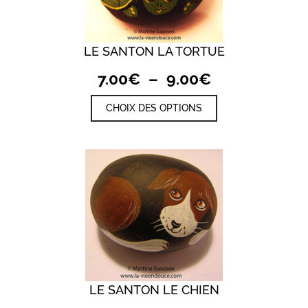
sur
la
page
du
LE SANTON LA TORTUE
produit
Plage
7.00
€
–
9.00
€
de
Ce
CHOIX DES OPTIONS
prix :
produit
a
7.00€
plusieurs
à
variations.
9.00€
Les
options
peuvent
être
choisies
sur
la
page
du
produit
LE SANTON LE CHIEN