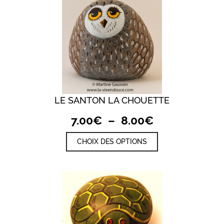
LE SANTON LA CHOUETTE
Plage
7.00
€
–
8.00
€
de
Ce
CHOIX DES OPTIONS
prix :
produit
a
7.00€
plusieurs
à
variations.
8.00€
Les
options
peuvent
être
choisies