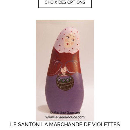
CHOIX DES OPTIONS
prix :
produit
a
11.00€
plusieurs
à
variations.
17.00€
Les
options
peuvent
être
choisies
sur
la
page
du
produit
LE SANTON LA MARCHANDE DE VIOLETTES