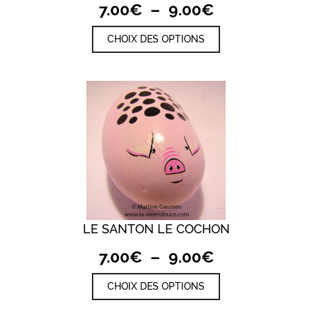
Plage
7.00
€
–
9.00
€
de
Ce
CHOIX DES OPTIONS
prix :
produit
a
7.00€
plusieurs
à
variations.
9.00€
Les
options
peuvent
être
choisies
sur
la
page
du
produit
LE SANTON LE COCHON
Plage
7.00
€
–
9.00
€
de
Ce
CHOIX DES OPTIONS
prix :
produit
a
7.00€