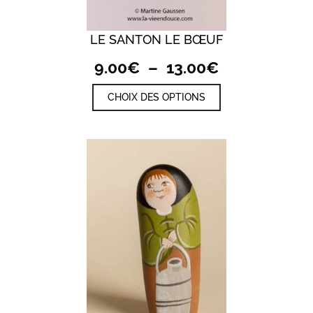
LE SANTON LE BŒUF
Plage
9.00
€
–
13.00
€
de
Ce
CHOIX DES OPTIONS
prix :
produit
a
9.00€
plusieurs
à
variations.
13.00€
Les
options
peuvent
être
choisies
sur
la
page
du
produit