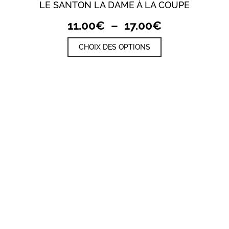
LE SANTON LA DAME À LA COUPE
Plage
11.00
€
–
17.00
€
de
Ce
CHOIX DES OPTIONS
prix :
produit
a
11.00€
plusieurs
à
variations.
17.00€
Les
options
peuvent
être
choisies
sur
la
page
du
produit