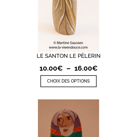
produit
LE SANTON LE PÈLERIN
Plage
10.00
€
–
16.00
€
de
Ce
CHOIX DES OPTIONS
prix :
produit
a
10.00€
plusieurs
à
variations.
Les
16.00€
options
peuvent
être
choisies
sur