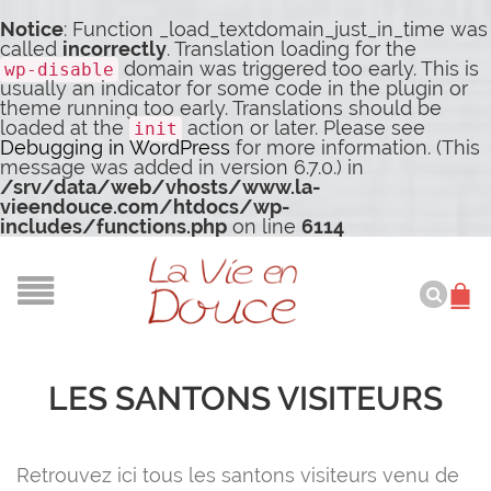
Notice
: Function _load_textdomain_just_in_time was
called
incorrectly
. Translation loading for the
domain was triggered too early. This is
wp-disable
usually an indicator for some code in the plugin or
theme running too early. Translations should be
loaded at the
action or later. Please see
init
Debugging in WordPress
for more information. (This
message was added in version 6.7.0.) in
/srv/data/web/vhosts/www.la-
vieendouce.com/htdocs/wp-
includes/functions.php
on line
6114
LES SANTONS VISITEURS
Retrouvez ici tous les santons visiteurs venu de