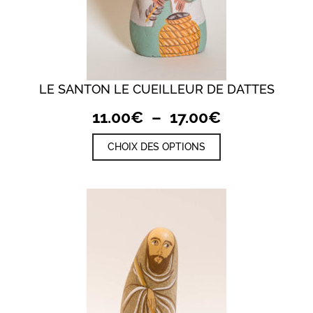
LE SANTON LE CUEILLEUR DE DATTES
Plage
11.00
€
–
17.00
€
de
Ce
CHOIX DES OPTIONS
prix :
produit
a
11.00€
plusieurs
à
variations.
17.00€
Les
options
peuvent
être
choisies
sur
la
page
du