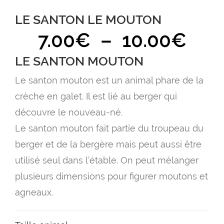
LE SANTON LE MOUTON
Pla
7.00
€
–
10.00
€
de
LE SANTON MOUTON
prix 
Le santon mouton est un animal phare de la
7.0
crèche en galet. Il est lié au berger qui
à
découvre le nouveau-né.
Le santon mouton fait partie du troupeau du
10.
berger et de la bergère mais peut aussi être
utilisé seul dans l’étable. On peut mélanger
plusieurs dimensions pour figurer moutons et
agneaux.