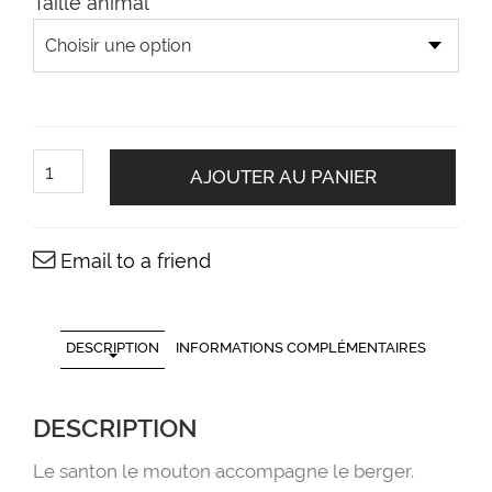
Taille animal
quantité
de
AJOUTER AU PANIER
Le
santon
le
mouton
Email to a friend
DESCRIPTION
INFORMATIONS COMPLÉMENTAIRES
DESCRIPTION
Le santon le mouton accompagne le berger.