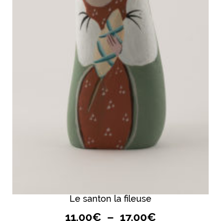
Le santon la fileuse
Plage
11.00
€
–
17.00
€