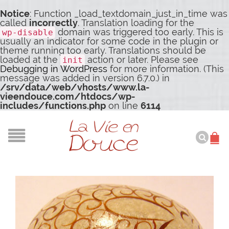
Notice
: Function _load_textdomain_just_in_time was
called
incorrectly
. Translation loading for the
domain was triggered too early. This is
wp-disable
usually an indicator for some code in the plugin or
theme running too early. Translations should be
loaded at the
action or later. Please see
init
Debugging in WordPress
for more information. (This
message was added in version 6.7.0.) in
/srv/data/web/vhosts/www.la-
vieendouce.com/htdocs/wp-
includes/functions.php
on line
6114