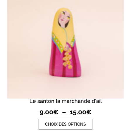
Le santon la marchande d’ail
Plage
9.00
€
–
15.00
€
de
Ce
CHOIX DES OPTIONS
prix :
produit