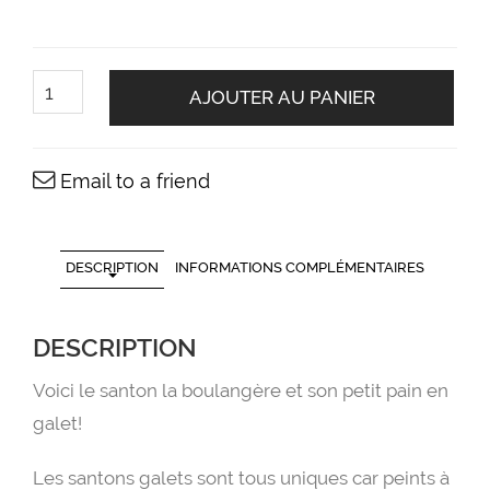
quantité
de
AJOUTER AU PANIER
Le
santon
la
boulangère
Email to a friend
DESCRIPTION
INFORMATIONS COMPLÉMENTAIRES
DESCRIPTION
Voici le santon la boulangère et son petit pain en
galet!
Les santons galets sont tous uniques car peints à