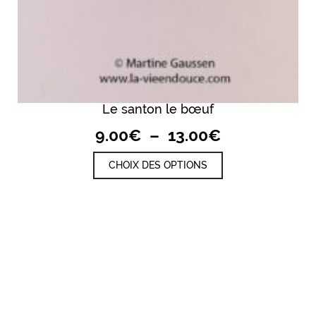
Le santon le bœuf
Plage
9.00
€
–
13.00
€
de
Ce
CHOIX DES OPTIONS
prix :
produit
a
9.00€
plusieurs
à
variations.
13.00€
Les
options
peuvent
être
choisies
sur
la
page