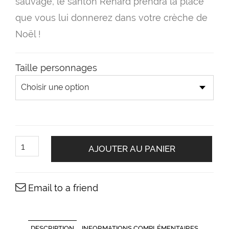
sauvage, le santon Renard prendra la place
que vous lui donnerez dans votre crèche de
Noël !
Taille personnages
quantité
de
AJOUTER AU PANIER
Santon
Renard
Email to a friend
DESCRIPTION
INFORMATIONS COMPLÉMENTAIRES