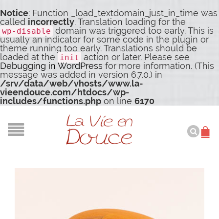
Notice
: Function _load_textdomain_just_in_time was
called
incorrectly
. Translation loading for the
domain was triggered too early. This is
wp-disable
usually an indicator for some code in the plugin or
theme running too early. Translations should be
loaded at the
action or later. Please see
init
Debugging in WordPress
for more information. (This
message was added in version 6.7.0.) in
/srv/data/web/vhosts/www.la-
vieendouce.com/htdocs/wp-
includes/functions.php
on line
6170