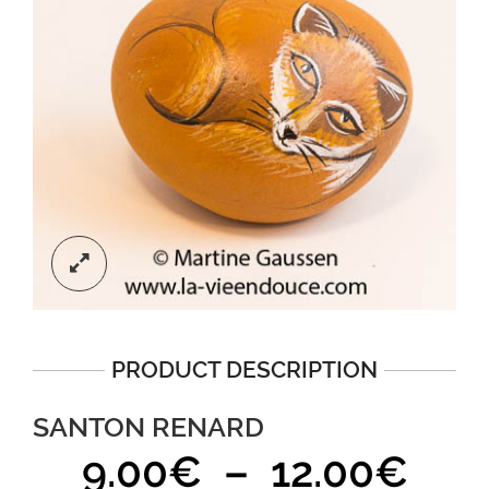
PRODUCT DESCRIPTION
SANTON RENARD
Pla
9.00
€
–
12.00
€