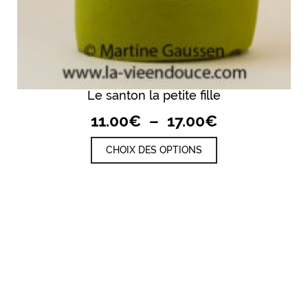
Le santon la petite fille
Plage
11.00
€
–
17.00
€
de
Ce
CHOIX DES OPTIONS
prix :
produit
a
11.00€
plusieurs
à
variations.
17.00€
Les
options
peuvent
être
choisies
sur
la
page
du