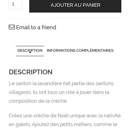
de
AJOUTER AU PANIER
Le
santon
la
Lavandière
Email to a friend
DESCRIPTION
INFORMATIONS COMPLÉMENTAIRES
DESCRIPTION
Le santon la lavandière fait partie des santons
villageois. Ils ont tous un rôle à jouer dans la
composition de la crèche.
Créez une crèche de Noël unique avec la nativité
en galets. Ajoutez des petits métiers, comme le