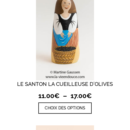
être
choisies
sur
la
page
du
produit
LE SANTON LA CUEILLEUSE D’OLIVES
Plage
11.00
€
–
17.00
€
de
Ce
CHOIX DES OPTIONS
prix :
produit
a
11.00€
plusieurs
à
variations.