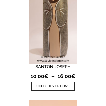
choisies
sur
la
page
du
produit
SANTON JOSEPH
Plage
10.00
€
–
16.00
€
de
Ce
CHOIX DES OPTIONS
prix :
produit
a
10.00€
plusieurs
à
variations.
Les
16.00€