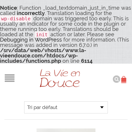
Notice
: Function _load_textdomain_just_in_time was
called
incorrectly
. Translation loading for the
domain was triggered too early. This is
wp-disable
usually an indicator for some code in the plugin or
theme running too early. Translations should be
loaded at the
action or later. Please see
init
Debugging in WordPress
for more information. (This
message was added in version 6.7.0.) in
/srv/data/web/vhosts/www.la-
vieendouce.com/htdocs/wp-
includes/functions.php
on line
6114