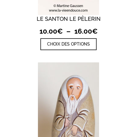
LE SANTON LE PÈLERIN
Plage
10.00
€
–
16.00
€
de
Ce
CHOIX DES OPTIONS
prix :
produit
a
10.00€
plusieurs
à
variations.
Les
16.00€
options
peuvent
être
choisies
sur
la
page
du
produit