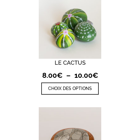
LE CACTUS
Plage
8.00
€
–
10.00
€
de
Ce
CHOIX DES OPTIONS
prix :
produit
a
8.00€
plusieurs
à
variations.
10.00€
Les
options
peuvent
être
choisies