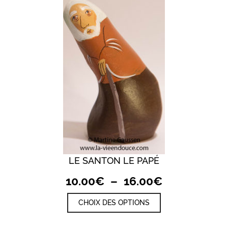
peuvent
être
choisies
sur
la
page
du
produit
LE SANTON LE PAPÉ
Plage
10.00
€
–
16.00
€
de
Ce
CHOIX DES OPTIONS
prix :
produit
a
10.00€
plusieurs