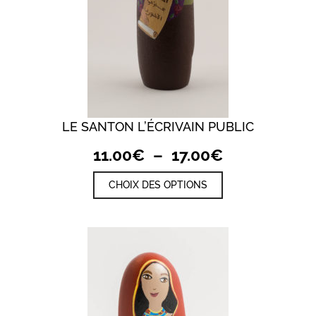
LE SANTON L’ÉCRIVAIN PUBLIC
Plage
11.00
€
–
17.00
€
de
Ce
CHOIX DES OPTIONS
prix :
produit
a
11.00€
plusieurs
à
variations.
17.00€
Les
options
peuvent
être
choisies
sur