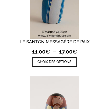
LE SANTON MESSAGÈRE DE PAIX
Plage
11.00
€
–
17.00
€
de
Ce
CHOIX DES OPTIONS
prix :
produit
a
11.00€
plusieurs
à
variations.
17.00€
Les
options
peuvent
être
choisies
sur
la