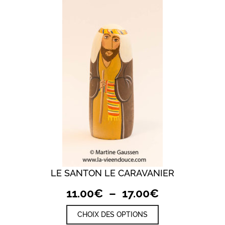
17.00€
Les
options
peuvent
être
choisies
sur
la
page
du
produit
LE SANTON LE CARAVANIER
Plage
11.00
€
–
17.00
€
de
Ce
CHOIX DES OPTIONS
prix :
produit