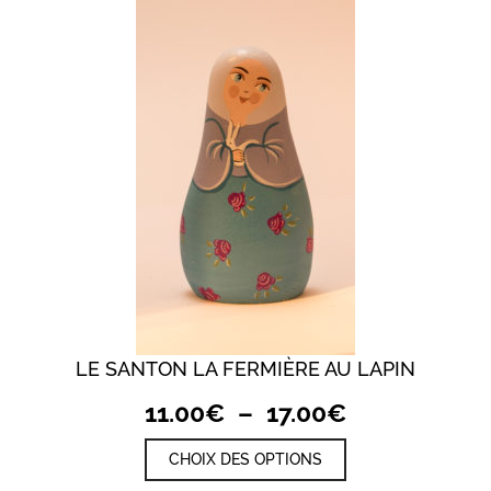
options
peuvent
être
choisies
sur
la
page
du
produit
LE SANTON LA FERMIÈRE AU LAPIN
Plage
11.00
€
–
17.00
€
de
Ce
CHOIX DES OPTIONS
prix :
produit
a