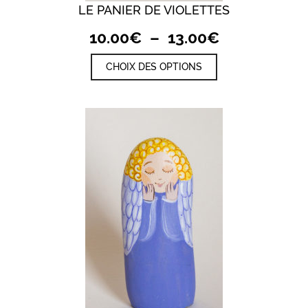
LE PANIER DE VIOLETTES
Plage
10.00
€
–
13.00
€
de
Ce
CHOIX DES OPTIONS
prix :
produit
a
10.00€
plusieurs
à
variations.
Les
13.00€
options
peuvent
être
choisies
sur
la
page
du
produit