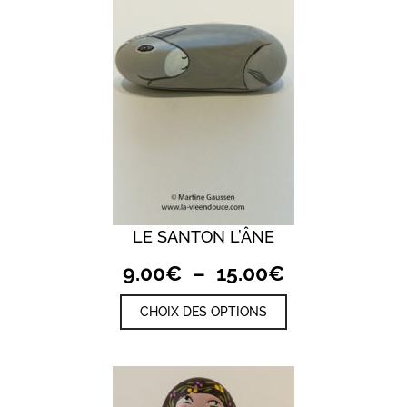
sur
la
page
du
produit
LE SANTON L’ÂNE
Plage
9.00
€
–
15.00
€
de
Ce
CHOIX DES OPTIONS
prix :
produit
a
9.00€
plusieurs
à
variations.
15.00€
Les
options