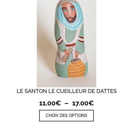
peuvent
être
choisies
sur
la
page
du
produit
LE SANTON LE CUEILLEUR DE DATTES
Plage
11.00
€
–
17.00
€
de
Ce
CHOIX DES OPTIONS
prix :
produit
a
11.00€
plusieurs
à