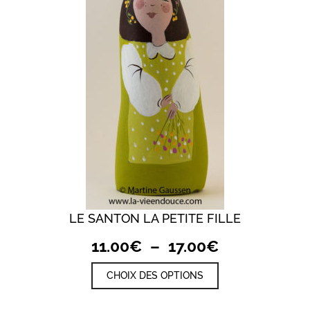
peuvent
être
choisies
sur
la
page
du
produit
LE SANTON LA PETITE FILLE
Plage
11.00
€
–
17.00
€
de
Ce
CHOIX DES OPTIONS
prix :
produit
a
11.00€
plusieurs