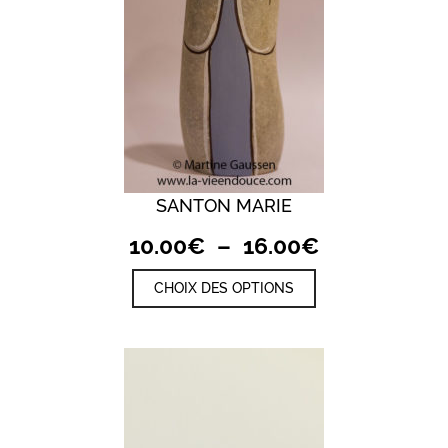
du
produit
SANTON MARIE
Plage
10.00
€
–
16.00
€
de
Ce
CHOIX DES OPTIONS
prix :
produit
a
10.00€
plusieurs
à
variations.
Les
16.00€
options
peuvent
être
choisies