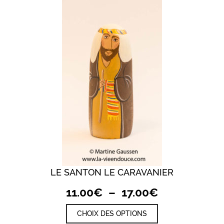
17.00€
Les
options
peuvent
être
choisies
sur
la
page
du
produit
LE SANTON LE CARAVANIER
Plage
11.00
€
–
17.00
€
de
Ce
CHOIX DES OPTIONS
prix :
produit