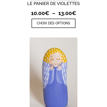
LE PANIER DE VIOLETTES
Plage
10.00
€
–
13.00
€
de
Ce
CHOIX DES OPTIONS
prix :
produit
a
10.00€
plusieurs
à
variations.
Les
13.00€
options
peuvent
être
choisies
sur
la
page
du
produit