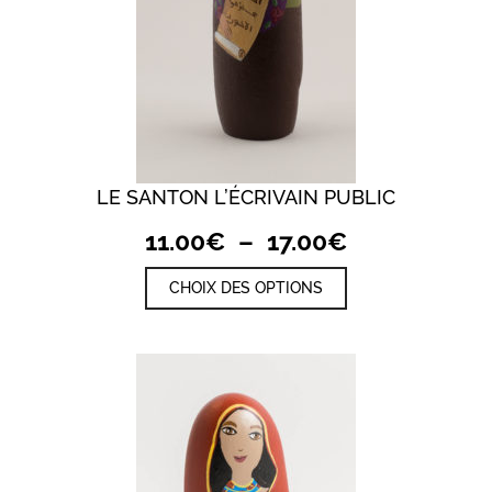
LE SANTON L’ÉCRIVAIN PUBLIC
Plage
11.00
€
–
17.00
€
de
Ce
CHOIX DES OPTIONS
prix :
produit
a
11.00€
plusieurs
à
variations.
17.00€
Les
options
peuvent
être
choisies
sur