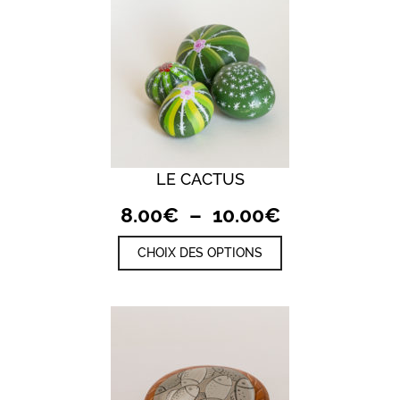
LE CACTUS
Plage
8.00
€
–
10.00
€
de
Ce
CHOIX DES OPTIONS
prix :
produit
a
8.00€
plusieurs
à
variations.
10.00€
Les
options
peuvent
être
choisies