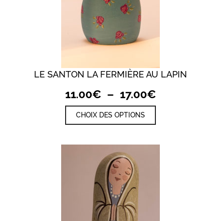
LE SANTON LA FERMIÈRE AU LAPIN
Plage
11.00
€
–
17.00
€
de
Ce
CHOIX DES OPTIONS
prix :
produit
a
11.00€
plusieurs
à
variations.
17.00€
Les
options
peuvent
être
choisies
sur
la
page