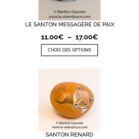
LE SANTON MESSAGÈRE DE PAIX
Plage
11.00
€
–
17.00
€
de
Ce
CHOIX DES OPTIONS
prix :
produit
a
11.00€
plusieurs
à
variations.
17.00€
Les
options
peuvent
être
choisies
sur
la
page
du
produit
SANTON RENARD