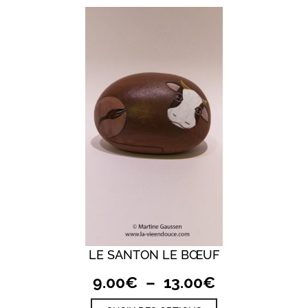
à
variations.
17.00€
Les
options
peuvent
être
choisies
sur
la
page
du
produit
LE SANTON LE BŒUF
Plage
9.00
€
–
13.00
€
de
Ce