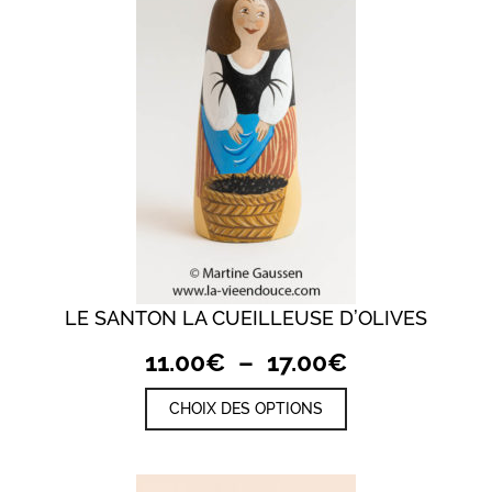
être
choisies
sur
la
page
du
produit
LE SANTON LA CUEILLEUSE D’OLIVES
Plage
11.00
€
–
17.00
€
de
Ce
CHOIX DES OPTIONS
prix :
produit
a
11.00€
plusieurs
à
variations.