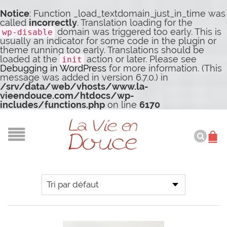
Notice
: Function _load_textdomain_just_in_time was
called
incorrectly
. Translation loading for the
domain was triggered too early. This is
wp-disable
usually an indicator for some code in the plugin or
theme running too early. Translations should be
loaded at the
action or later. Please see
init
Debugging in WordPress
for more information. (This
message was added in version 6.7.0.) in
/srv/data/web/vhosts/www.la-
vieendouce.com/htdocs/wp-
includes/functions.php
on line
6170